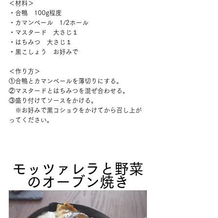
＜材料＞
・合鴨　100g程度
・カマンベール　1/2ホール
・マスタード　大さじ１
・はちみつ　大さじ１
・黒こしょう　お好みで
＜作り方＞
①合鴨とカマンベールを薄切りにする。
②マスタードとはちみつを混ぜ合わせる。
③盛り付けてソースをかける。
　※お好みで黒コショウをかけてから召し上が
ってください。
モッツァレラと野菜
のオーブン焼き