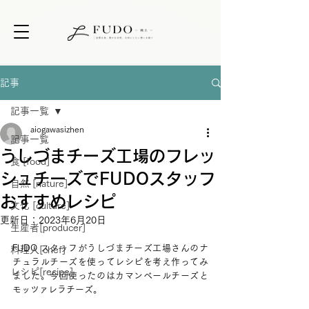
記事
記事一覧
aiogawasizhen
記事一覧
うしづまチーズ工場のフレッ
食 [food]
シュチーズでFUDOスタッフ
自然 [nature]
おすすめレシピ
文化 [culture]
更新日：
2023年6月20日
生産者[producer]
FUDO スタッフがうしづまチーズ工場さんのナ
料理人[chef]
チュラルチーズを使ってレシピを考え作ってみ
レシピ[recipe]
ました。今回使ったのはカマンベールチーズと
モッツァレラチーズ。