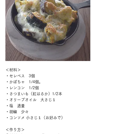
＜材料＞
・セレベス　3個
・かぼちゃ　1/4個。
・レンコン　1/2個
・さつまいも（紅はるか）1/2本
・オリーブオイル　大さじ１
・塩　適量
・胡椒　少々
・コンソメ 小さじ１（お好みで）
＜作り方＞