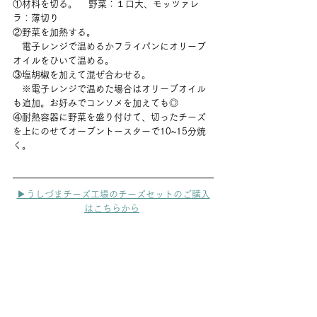
①材料を切る。    野菜：１口大、モッツァレ
ラ：薄切り
②野菜を加熱する。
　電子レンジで温めるかフライパンにオリーブ
オイルをひいて温める。
③塩胡椒を加えて混ぜ合わせる。
　※電子レンジで温めた場合はオリーブオイル
も追加。お好みでコンソメを加えても◎
④耐熱容器に野菜を盛り付けて、切ったチーズ
を上にのせてオーブントースターで10~15分焼
く。
▶うしづまチーズ工場のチーズセットのご購入
はこちらから