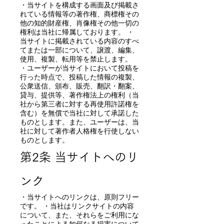
・当サイトを構成する画面及び掲載さ
れている情報等の著作権、商標権その
他の知的財産権、肖像権その他一切の
権利は当社に帰属しております。 ・
当サイトに掲載されている内容のすべ
てまたは一部について、譲渡、編集、
使用、複製、転用等を禁止します。
・ユーザーが当サイトにおいて投稿を
行った時点で、投稿した情報の複製、
公衆送信、頒布、販売、翻訳・翻案、
貸与、提供等、著作権法上の権利（当
社から第三者に対する再使用許諾権を
含む）を無償で当社に対して承諾した
ものとします。また、ユーザーは、当
社に対して著作者人格権を行使しない
ものとします。
第2条 当サイトへのリ
ンク
・当サイトへのリンクは、原則フリー
です。 ・当社はリンクサイトの内容
について、また、それらをご利用にな