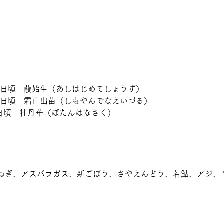
24日頃　葭始生（あしはじめてしょうず）
29日頃　霜止出苗（しもやんでなえいづる）
4日頃　牡丹華（ぼたんはなさく）
ねぎ、アスパラガス、新ごぼう、さやえんどう、若鮎、アジ、