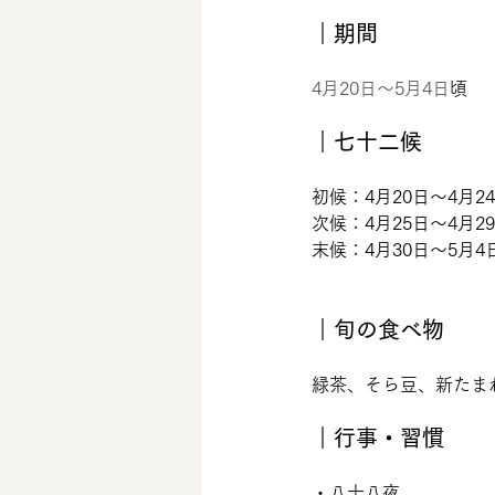
｜期間
4月20日〜5月4日
頃
｜七十二候
初候：4月20日〜4月
次候：4月25日〜4月
末候：4月30日〜5月
｜旬の食べ物
緑茶、そら豆、新たま
｜行事・習慣
・八十八夜