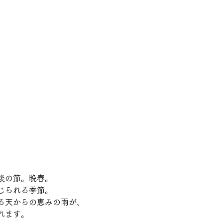
後の節。晩春。
じられる季節。
る天からの恵みの雨が、
れます。