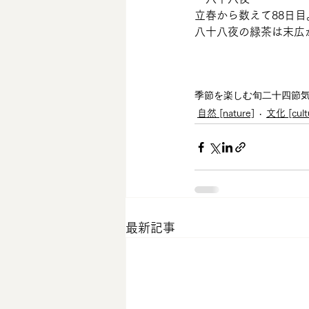
立春から数えて88日
八十八夜の緑茶は末広
季節を楽しむ
旬
二十四節
自然 [nature]
文化 [cult
最新記事