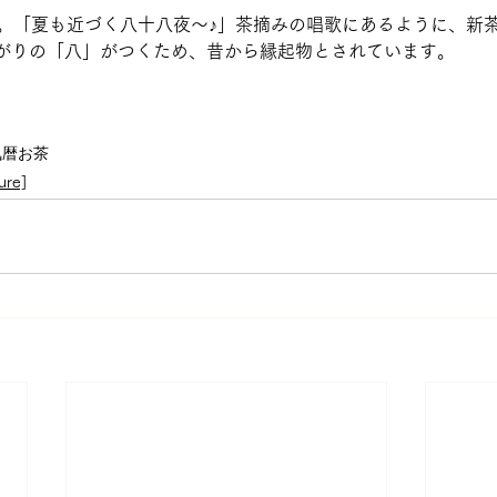
目。「夏も近づく八十八夜～♪」茶摘みの唱歌にあるように、新
がりの「八」がつくため、昔から縁起物とされています。
気
暦
お茶
ure]