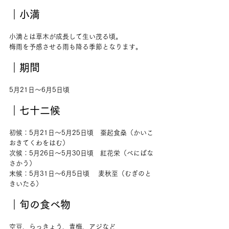
｜
小満
小満とは草木が成長して生い茂る頃。
梅雨を予感させる雨も降る季節となります。
｜期間
5月21日〜6月5日頃
｜七十二候
初候：5月21日～5月25日頃　蚕起食桑（かいこ
おきてくわをはむ）
次候：5月26日～5月30日頃　紅花栄（べにばな
さかう）
末候：5月31日～6月5日頃　 麦秋至（むぎのと
きいたる）
｜旬の食べ物
空豆、らっきょう、青梅、アジなど