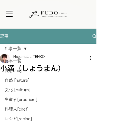
記事
記事一覧
Nagamatsu TENKO
記事一覧
小満（しょうまん）
食 [food]
自然 [nature]
文化 [culture]
生産者[producer]
料理人[chef]
レシピ[recipe]