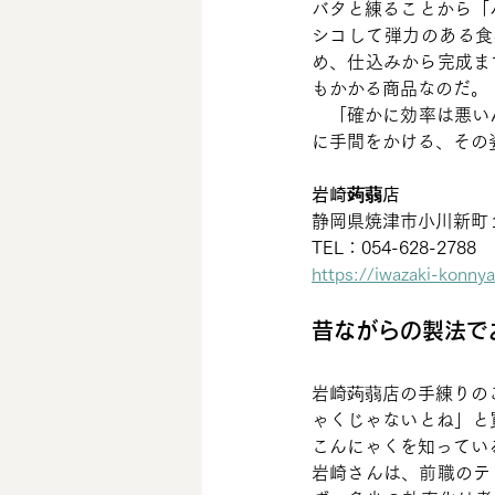
バタと練ることから「
シコして弾力のある食
め、仕込みから完成ま
もかかる商品なのだ。
　「確かに効率は悪い
に手間をかける、その
岩崎蒟蒻店
静岡県焼津市小川新町１
TEL：054-628-2788　
https://iwazaki-konnya
昔ながらの製法で
岩崎蒟蒻店の手練りの
ゃくじゃないとね」と
こんにゃくを知ってい
岩崎さんは、前職のテ