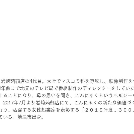
る岩崎蒟蒻店の4代目。
大学でマスコミ科を専攻し、映像制作を
4年前まで地元のテレビ局で番組制作のディレクターをしてい
することになり、母の思いを聞き、こんにゃくというヘルシー
2017年7月より岩崎蒟蒻店にて、
こんにゃく
の新たな価値づ
行う。活躍する女性起業家を表彰する「２０１９年度Ｊ３００
ている。
焼津市出身。