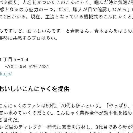
バタ練り」と名前がついたこのこんにゃく、噛んだ時に気泡が
感となるのも魅力の一つ。だが、職人が目で確認しながら丁
で2日かかる。現在、主流となっている機械式のこんにゃくと
んですけど、おいしいんです」と岩崎さん。青木さんをはじめ
姿勢に共感するプロは多い。
丁目５−１４ 
　FAX：054-629-7431 
ku.jp/
おいしいこんにゃくを提供
こんにゃくのファンは60代、70代も多いという。「やっぱり
買い求めていくのだとか。こんにゃく業界全体が効率化を始め
る世代だ。
レビ局のディレクター時代に家業を取材し、3代目である母が