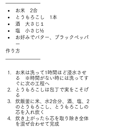
お米　2合
とうもろこし　1本
酒　大さじ１
塩　小さじ½
お好みでバター、ブラックペッパ
ー
作り方
お米は洗って1時間ほど浸水させ
る　※時間がない時には洗ってす
ぐに次の工程へ
とうもろこしは包丁で実をこそげ
る
炊飯釜に米、水2合分、酒、塩、2
のとうもろこし、とうもろこしの
芯を入れ炊く
炊き上がったら芯を取り除き全体
を混ぜ合わせて完成