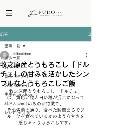
記事
記事一覧
shihosizhen
記事一覧
牧之原産とうもろこし「ドル
食 [food]
チェ」の甘みを活かしたシン
自然 [nature]
プルなとうもろこしご飯
文化 [culture]
牧之原産とうもろこし「ドルチェ」
生産者[producer]
は、黄色い粒と白い粒が混合になって
料理人[chef]
いるのが特徴で、
その名前の通り、食べた瞬間まるでフ
レシピ[recipe]
ルーツを食べているかのような甘さを
感じるとうもろこしです。