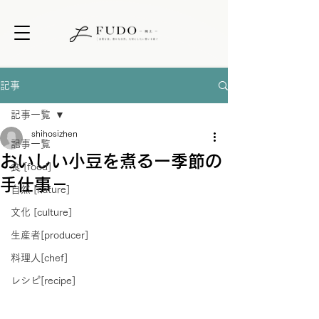
記事
記事一覧
shihosizhen
記事一覧
おいしい小豆を煮るー季節の
食 [food]
手仕事－
自然 [nature]
文化 [culture]
生産者[producer]
料理人[chef]
レシピ[recipe]