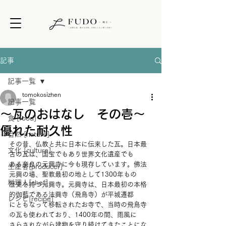
記事
記事一覧
tomokosizhen
記事一覧
～瓦のおはなし その壱～
食 [food]
優れた耐久性
自然 [nature]
その昔、仏教と共に日本に伝来した瓦。日本最
文化 [culture]
古の瓦は、国宝でもあり世界文化遺産でも
ある奈良の元興寺に今も現存しています。佛法
生産者[producer]
元興の場、聖教最初の地として1300年もの
料理人[chef]
歴史を持つ元興寺。元興寺は、日本最初の本格
的伽藍である法興寺（飛鳥寺）が平城遷都
レシピ[recipe]
にともなって移転されたお寺で、当時の飛鳥寺
の瓦も使われており、1400年の間、雨風に
さらされながら建物を守り続けてきたことにな