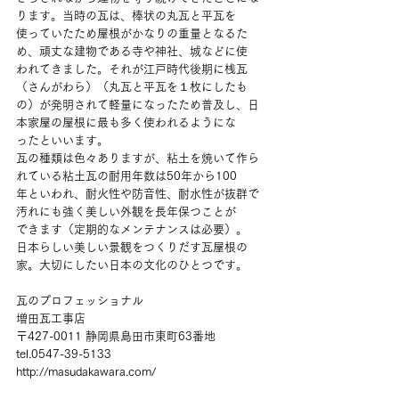
ります。当時の瓦は、棒状の丸瓦と平瓦を
使っていたため屋根がかなりの重量となるた
め、頑丈な建物である寺や神社、城などに使
われてきました。それが江戸時代後期に桟瓦
（さんがわら）（丸瓦と平瓦を１枚にしたも
の）が発明されて軽量になったため普及し、日
本家屋の屋根に最も多く使われるようにな
ったといいます。
瓦の種類は色々ありますが、粘土を焼いて作ら
れている粘土瓦の耐用年数は50年から100
年といわれ、耐火性や防音性、耐水性が抜群で
汚れにも強く美しい外観を長年保つことが
できます（定期的なメンテナンスは必要）。
日本らしい美しい景観をつくりだす瓦屋根の
家。大切にしたい日本の文化のひとつです。
瓦のプロフェッショナル
増田瓦工事店
〒427-0011 静岡県島田市東町63番地
tel.0547-39-5133
http://masudakawara.com/