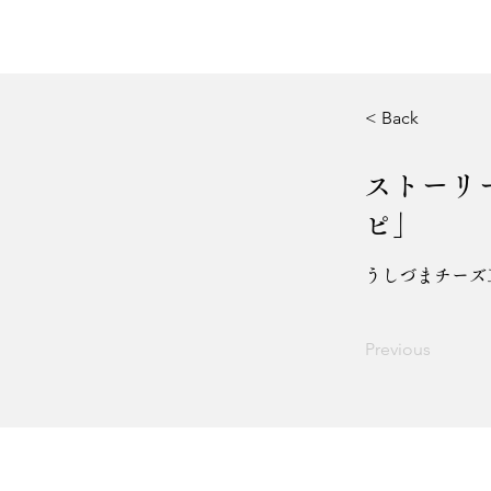
< Back
ストーリ
ピ」
うしづまチーズ
Previous