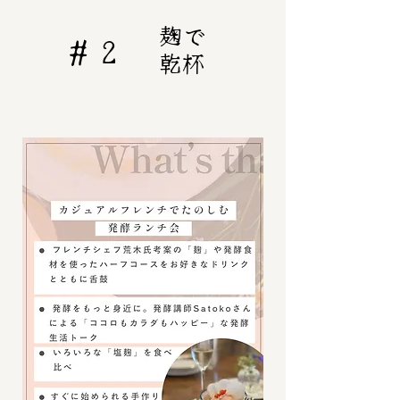
麹で
＃２
​乾杯